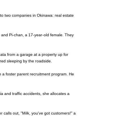
 to two companies in Okinawa: real estate
, and Pi-chan, a 17-year-old female. They
ata from a garage at a property up for
red sleeping by the roadside.
h a foster parent recruitment program. He
 and traffic accidents, she allocates a
 calls out, "Milk, you've got customers!" a