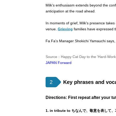
Milk's enthusiasm extends beyond the confin
anticipation at the road ahead.
In moments of grief, Milk's presence takes o
venue.
Grieving
families have expressed t
Fa Fa's Manager Shokichi Yamauchi says, "Ma
Source：Happy Cat Day to the 'Hard-Worki
JAPAN Forward
2
Key phrases and voc
Directions: First repeat after your t
1. in tribute to ちなんで、敬意を表