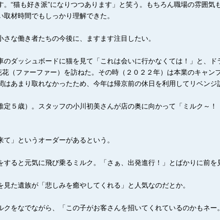
す。“猫も好き派”になりつつあります」と笑う。もちろん職場の雰囲気
い取材時間でもしっかり理解できた。
小さな働き者たちの今後に、ますます注目したい。
車のダッシュボードに猫を見て「これは会いに行かなくては！」と、ド
プ花花（ファーファー）を訪ねた。その時（２０２２年）は本業のキャン
間はあまり取れなかったため、今年は帰京前の休日を利用してリベンジ
推定５歳）。スタッフの小川初美さんが店の奥に向かって「ミルク～！
来て」というオーダーがあるという。
をすると元気に飛び乗るミルク。「さぁ、出発進行！」とばかりに前を
を見た遺族が「悲しみを癒やしてくれる」と人気なのだとか。
ルクをなでながら、「この子がお客さんを招いてくれているのかもネー