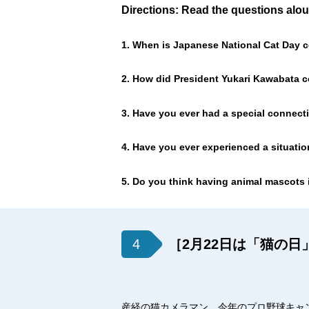
Directions: Read the questions alo
1. When is Japanese National Cat Day c
2. How did President Yukari Kawabata co
3. Have you ever had a special connect
4. Have you ever experienced a situatio
5. Do you think having animal mascots
4
［2月22日は「猫の
産経の猫カメラマン、今年のプロ野球キャ