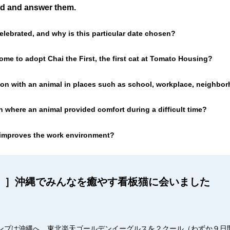
ud and answer them.
elebrated, and why is this particular date chosen?
me to adopt Chai the First, the first cat at Tomato Housing?
ion with an animal in places such as school, workplace, neighbo
n where an animal provided comfort during a difficult time?
 improves the work environment?
日」］沖縄でみんなを癒やす看板猫に会いました
ンプは沖縄へ。東北楽天ゴールデンイーグルスを２クール（わずか９日