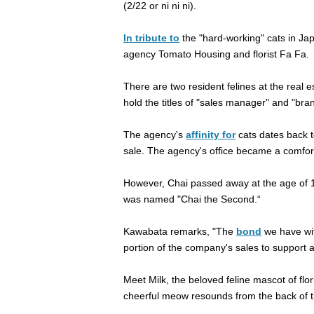
(2/22 or ni ni ni).
In tribute to
the "hard-working" cats in Ja
agency Tomato Housing and florist Fa Fa.
There are two resident felines at the real
hold the titles of "sales manager" and "bra
The agency's
affinity for
cats dates back t
sale. The agency's office became a comfort
However, Chai passed away at the age of 
was named "Chai the Second.“
Kawabata remarks, "The
bond
we have wit
portion of the company's sales to support 
Meet Milk, the beloved feline mascot of flo
cheerful meow resounds from the back of 