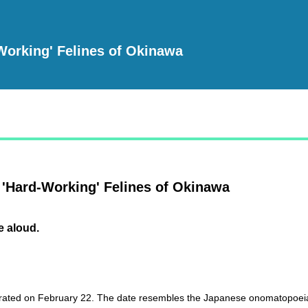
Working' Felines of Okinawa
 'Hard-Working' Felines of Okinawa
e aloud.
rated on February 22. The date resembles the Japanese onomatopoeia f