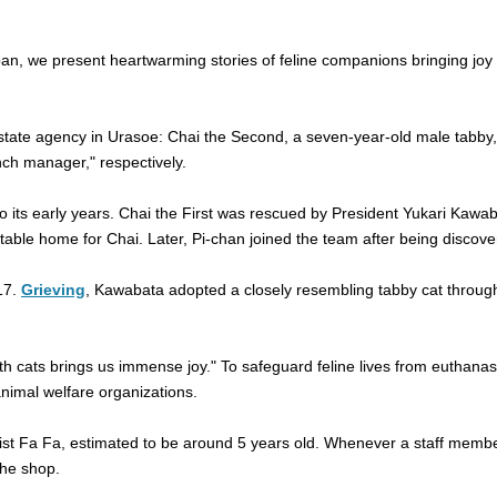
pan, we present heartwarming stories of feline companions bringing joy
 estate agency in Urasoe: Chai the Second, a seven-year-old male tabby
nch manager," respectively.
o its early years. Chai the First was rescued by President Yukari Kawab
able home for Chai. Later, Pi-chan joined the team after being discove
17.
Grieving
, Kawabata adopted a closely resembling tabby cat throug
h cats brings us immense joy." To safeguard feline lives from euthanasia
animal welfare organizations.
rist Fa Fa, estimated to be around 5 years old. Whenever a staff member
the shop.