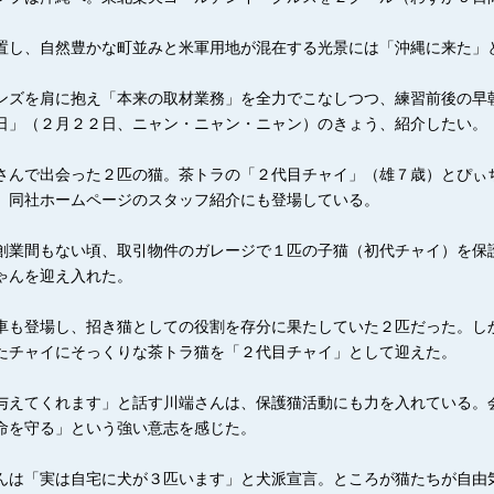
置し、自然豊かな町並みと米軍用地が混在する光景には「沖縄に来た」
ンズを肩に抱え「本来の取材業務」を全力でこなしつつ、練習前後の早
日」（２月２２日、ニャン・ニャン・ニャン）のきょう、紹介したい。
さんで出会った２匹の猫。茶トラの「２代目チャイ」（雄７歳）とぴぃ
、同社ホームページのスタッフ紹介にも登場している。
創業間もない頃、取引物件のガレージで１匹の子猫（初代チャイ）を保護
ゃんを迎え入れた。
車も登場し、招き猫としての役割を存分に果たしていた２匹だった。し
たチャイにそっくりな茶トラ猫を「２代目チャイ」として迎えた。
与えてくれます」と話す川端さんは、保護猫活動にも力を入れている。
命を守る」という強い意志を感じた。
んは「実は自宅に犬が３匹います」と犬派宣言。ところが猫たちが自由