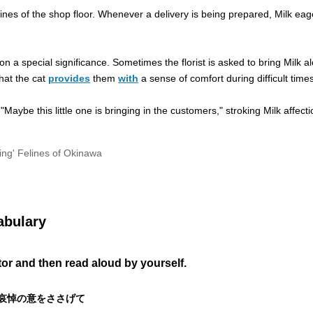
es of the shop floor. Whenever a delivery is being prepared, Milk eage
n a special significance. Sometimes the florist is asked to bring Milk a
hat the cat
provides
them
with
a sense of comfort during difficult times
ybe this little one is bringing in the customers," stroking Milk affecti
ng' Felines of Okinawa
abulary
utor and then read aloud by yourself.
して、哀悼の意をささげて