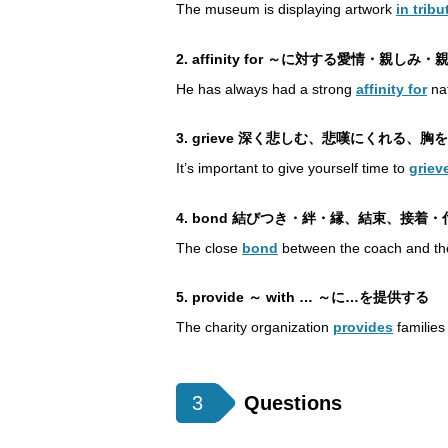
The museum is displaying artwork
in tribu
2. affinity for ～に対する愛情
He has always had a strong
affinity for
nat
3. grieve 深く悲しむ、悲嘆にくれる、胸
It’s important to give yourself time to
griev
4. bond 結びつき・絆・縁、結束、接
The close
bond
between the coach and the
5. provide ～ with … ～に…を提供する
The charity organization
provides
familie
3
Questions