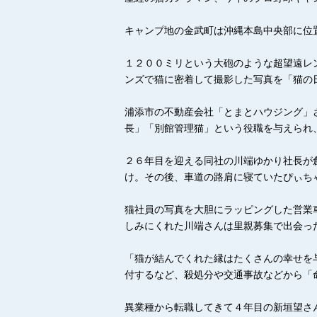
キャンプ地の金武町は沖縄本島中央部に位
１２００ミリという大砲のような超望遠レ
ンズで猫に密着して撮影した写真を「猫の
浦添市の不動産会社「とまとハウジング」
長」「別館管理猫」という役職を与えられ
２６年目を迎える同社の川端ゆかり社長が
け。その後、車道の路肩に寝ていたぴぃち
猫社員の写真を大胆にラッピングした営業
しみにくれた川端さんは里親募集で出会っ
「猫が結んでくれた縁はたくさんの幸せを
付するなど、殺処分や交通事故などから「
異業種から転職してきて４年目の新垣望さ