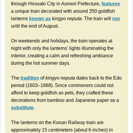
through Hirosaki City in Aomori Prefecture,
features
a unique train decorated with around 350 goldfish
lanterns
known as
kingyo neputa
. The train will
run
until the end of August.
On weekends and holidays, the train operates at
night with only the lanterns' lights illuminating the
interior, creating a calm and refreshing ambiance
during the hot summer days.
The
tradition
of
kingyo neputa
dates back to the Edo
period (1603–1868). Since commoners could not
afford to keep goldfish as pets, they crafted these
decorations from bamboo and Japanese paper as a
substitute
.
The lanterns on the Konan Railway train are
approximately 15 centimeters (about 6 inches) in