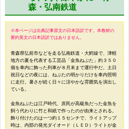
森・弘南鉄道
※本ページは出典記事原文の日本語訳です。本教材の
要約英文の日本語訳ではありません。
青森県弘前市などを走る弘南鉄道・大鰐線で、津軽
地方の夏を代表する工芸品「金魚ねぷた」約３５０
個を車内に飾った列車が８月末まで運行中だ。土日
祝日などの夜には、ねぷたの明かりだけを車内照明
に走行。暑さが続く日々に涼やかな雰囲気を演出し
ている。
金魚ねぷたは江戸時代、庶民が高級魚だった金魚を
飼う代わりに竹と和紙で作ったのが由来とされる。
飾り付けたのは一つ約１５センチで、ライトアップ
時は、内部の発光ダイオード（ＬＥＤ）ライトが金