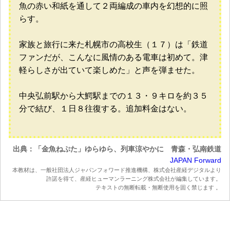
魚の赤い和紙を通して２両編成の車内を幻想的に照
らす。
家族と旅行に来た札幌市の高校生（１７）は「鉄道
ファンだが、こんなに風情のある電車は初めて。津
軽らしさが出ていて楽しめた」と声を弾ませた。
中央弘前駅から大鰐駅までの１３・９キロを約３５
分で結び、１日８往復する。追加料金はない。
出典：「金魚ねぷた」ゆらゆら、列車涼やかに 青森・弘南鉄道
JAPAN Forward
本教材は、一般社団法人ジャパンフォワード推進機構、株式会社産経デジタルより
許諾を得て、産経ヒューマンラーニング株式会社が編集しています。
テキストの無断転載・無断使用を固く禁じます 。