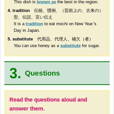
This dish is
known as
the best in the region.
4. tradition
伝統、慣例、（芸術上の、古来の）
型、伝説、言い伝え
It is a
tradition
to eat mochi on New Year’s
Day in Japan.
5. substitute
代用品、代理人、補欠（者）
You can use honey as a
substitute
for sugar.
3.
Questions
Read the questions aloud and
answer them.